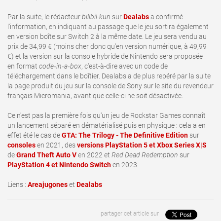
Par la suite, le rédacteur
billbil-kun
sur
Dealabs
a confirmé
l'information, en indiquant au passage que le jeu sortira également
en version boîte sur Switch 2 à la même date. Le jeu sera vendu au
prix de 34,99 € (moins cher donc qu'en version numérique, à 49,99
€) et la version sur la console hybride de Nintendo sera proposée
en format
code‑in‑a‑box
, c'est-à-dire avec un code de
téléchargement dans le boîtier. Dealabs a de plus repéré par la suite
la page produit du jeu sur la console de Sony sur le site du revendeur
français Micromania, avant que celle-ci ne soit désactivée.
Ce n'est pas la première fois qu'un jeu de Rockstar Games connaît
un lancement séparé en dématérialisé puis en physique : cela a en
effet été le cas de
GTA: The Trilogy - The Definitive Edition
sur
consoles
en 2021, des
versions PlayStation 5 et Xbox Series X|S
de
Grand Theft Auto V
en 2022 et
Red Dead Redemption
sur
PlayStation 4 et Nintendo Switch
en 2023.
Liens :
Areajugones
et
Dealabs
partager cet article sur