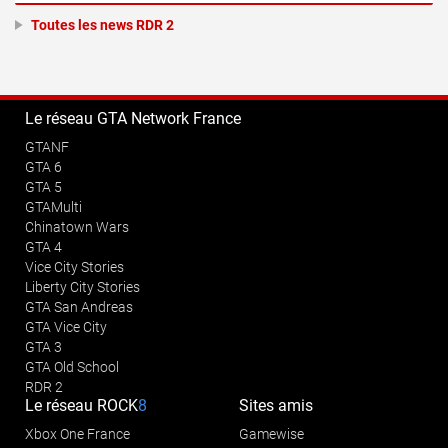
Toutes les news RDR 2
Le réseau GTA Network France
GTANF
GTA 6
GTA 5
GTAMulti
Chinatown Wars
GTA 4
Vice City Stories
Liberty City Stories
GTA San Andreas
GTA Vice City
GTA 3
GTA Old School
RDR 2
Le réseau
ROCK
8
Sites amis
Xbox One France
Gamewise