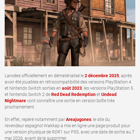
Lancées officiellement en dématérialisé le
2 décembre 2025
, après
avoir été jouables en rétrocompatibilité des versions PlayStation 4
et Nintendo Switch sorties en
août 2023
, les versions PlayStation 5
et Nintendo Switch 2 de
Red Dead Redemption
et
Undead
Nightmare
vont connaître une sortie en version boîte très
prochainement.
En effet, repéré notamment par
Areajugones
, le site du
revendeur espagnol Wakkap a mis en ligne une page produit pour
une version physique de
RDR1
sur PS5, avec une date de sortie au 7
mai 2026, avant de la supprimer.