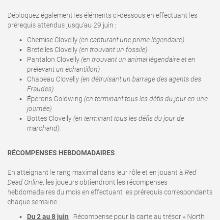
Débloquez également les éléments ci-dessous en effectuant les
prérequis attendus jusqu'au 29 juin
:
Chemise Clovelly
(en capturant une prime légendaire)
Bretelles Clovelly
(en trouvant un fossile)
Pantalon Clovelly
(en trouvant un animal légendaire et en
prélevant un échantillon)
Chapeau Clovelly
(en détruisant un barrage des agents des
Fraudes)
Éperons Goldwing
(en terminant tous les défis du jour en une
journée)
Bottes Clovelly
(en terminant tous les défis du jour de
marchand)
.
RÉCOMPENSES HEBDOMADAIRES
En atteignant le rang maximal dans leur rôle et en jouant à
Red
Dead Online
, les joueurs obtiendront les récompenses
hebdomadaires du mois en effectuant les prérequis correspondants
chaque semaine :
Du 2 au 8 juin
: Récompense pour la carte au trésor « North