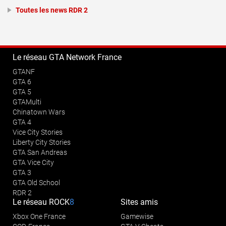
Toutes les news RDR 2
Le réseau GTA Network France
GTANF
GTA 6
GTA 5
GTAMulti
Chinatown Wars
GTA 4
Vice City Stories
Liberty City Stories
GTA San Andreas
GTA Vice City
GTA 3
GTA Old School
RDR 2
Le réseau
ROCK
8
Sites amis
Xbox One France
Gamewise