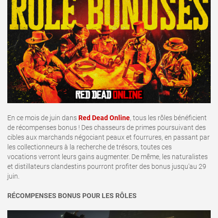
En ce mois de juin dans
Red Dead Online
, tous les rôles bénéficient
de récompenses bonus ! Des chasseurs de primes poursuivant des
cibles aux marchands négociant peaux et fourrures, en passant par
les collectionneurs à la recherche de trésors, toutes ces
vocations verront leurs gains augmenter. De même, les naturalistes
et distillateurs clandestins pourront profiter des bonus jusqu'au 29
juin.
RÉCOMPENSES BONUS POUR LES RÔLES