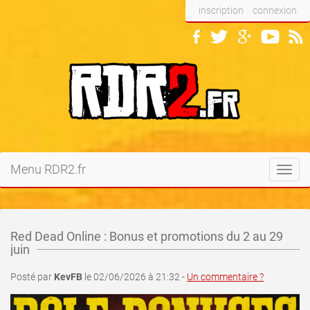
inscription
connexion
Menu RDR2.fr
Toggl
navig
Red Dead Online : Bonus et promotions du 2 au 29
juin
Posté par
KevFB
le 02/06/2026 à 21:32 -
Un commentaire ?