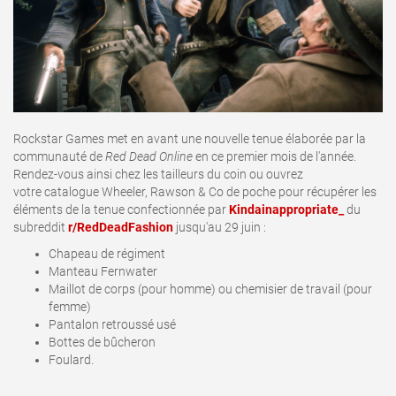
Rockstar Games met en avant une nouvelle tenue élaborée par la
communauté de
Red Dead Online
en ce premier mois de l'année.
Rendez-vous ainsi chez les tailleurs du coin ou ouvrez
votre catalogue Wheeler, Rawson & Co de poche pour récupérer les
éléments de la tenue confectionnée par
Kindainappropriate_
du
subreddit
r/RedDeadFashion
jusqu'au 29 juin :
Chapeau de régiment
Manteau Fernwater
Maillot de corps (pour homme) ou chemisier de travail (pour
femme)
Pantalon retroussé usé
Bottes de bûcheron
Foulard.