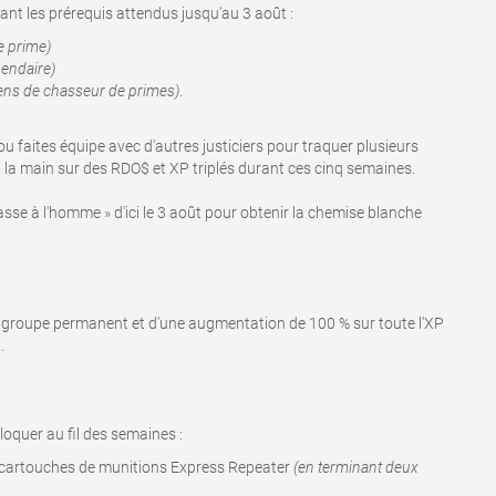
nt les prérequis attendus jusqu'au 3 août :
e prime)
gendaire)
iens de chasseur de primes)
.
ou faites équipe avec d'autres justiciers pour traquer plusieurs
i la main sur des RDO$ et XP triplés durant ces cinq semaines.
asse à l'homme » d'ici le 3 août pour obtenir la chemise blanche
n de groupe permanent et d'une augmentation de 100 % sur toute l'XP
.
oquer au fil des semaines :
cartouches de munitions Express Repeater
(en terminant deux