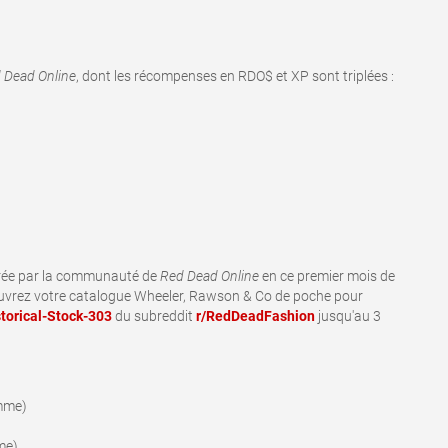
 Dead Online
, dont les récompenses en RDO$ et XP sont triplées :
orée par la communauté de
Red Dead Online
en ce premier mois de
u ouvrez votre catalogue Wheeler, Rawson & Co de poche pour
torical-Stock-303
du subreddit
r/RedDeadFashion
jusqu'au 3
omme)
mme)