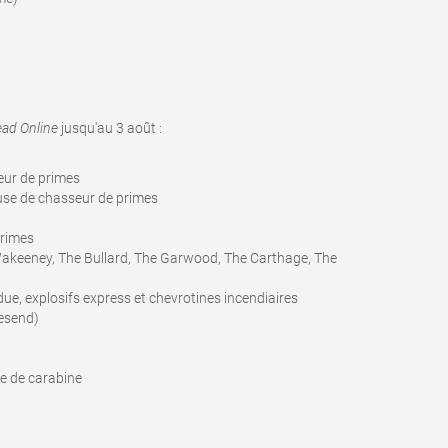
ad Online
jusqu'au 3 août
:
seur de primes
ieuse de chasseur de primes
primes
Wakeeney, The Bullard, The Garwood, The Carthage, The
ue, explosifs express et chevrotines incendiaires
esend)
le de carabine