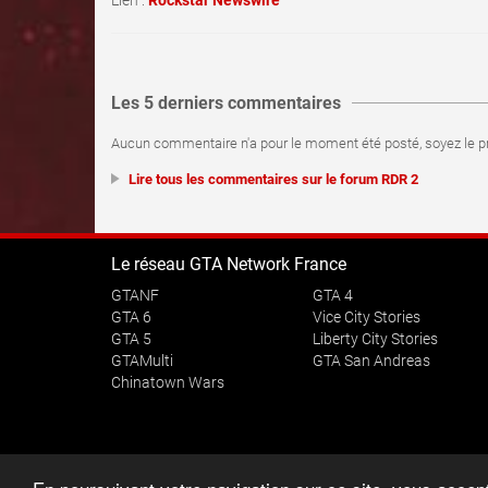
Lien :
Rockstar Newswire
Les 5 derniers commentaires
Aucun commentaire n'a pour le moment été posté, soyez le pr
Lire tous les commentaires sur le forum RDR 2
Le réseau GTA Network France
GTANF
GTA 4
GTA 6
Vice City Stories
GTA 5
Liberty City Stories
GTAMulti
GTA San Andreas
Chinatown Wars
Tous 
Ce si