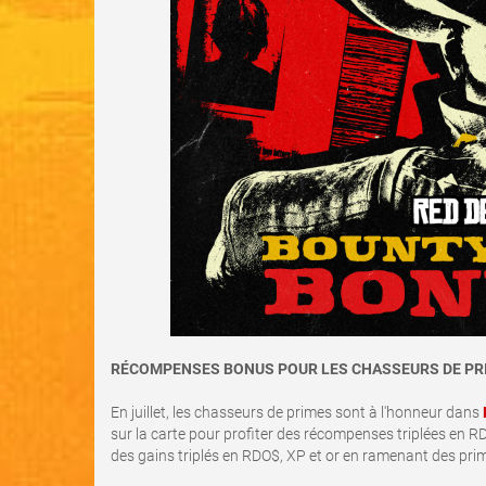
RÉCOMPENSES BONUS POUR LES CHASSEURS DE PR
En juillet, les chasseurs de primes sont à l'honneur dans
sur la carte pour profiter des récompenses triplées en R
des gains triplés en RDO$, XP et or en ramenant des prim