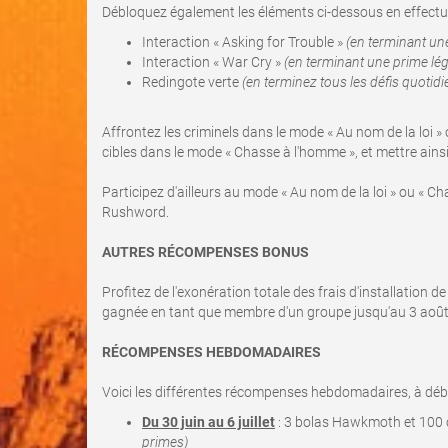
Débloquez également les éléments ci-dessous en effectua
Interaction « Asking for Trouble »
(en terminant un
Interaction « War Cry »
(en terminant une prime lé
Redingote verte
(en terminez tous les défis quotid
Affrontez les criminels dans le mode « Au nom de la loi » 
cibles dans le mode « Chasse à l'homme », et mettre ains
Participez d'ailleurs au mode « Au nom de la loi » ou « Ch
Rushword.
AUTRES RÉCOMPENSES BONUS
Profitez de l'exonération totale des frais d'installatio
gagnée en tant que membre d'un groupe jusqu'au 3 août
RÉCOMPENSES HEBDOMADAIRES
Voici les différentes récompenses hebdomadaires, à débl
Du 30 juin au 6 juillet
: 3 bolas Hawkmoth et 100 
primes)