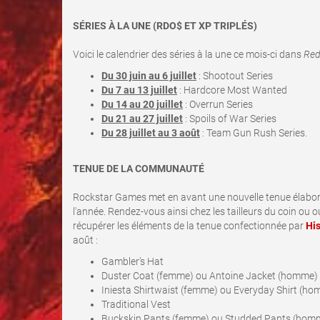
SÉRIES À LA UNE (RDO$ ET XP TRIPLÉS)
Voici le calendrier des séries à la une ce mois-ci dans
Red
Du 30 juin au 6 juillet
: Shootout Series
Du 7 au 13 juillet
: Hardcore Most Wanted
Du 14 au 20 juillet
: Overrun Series
Du 21 au 27 juillet
: Spoils of War Series
Du 28 juillet au 3 août
: Team Gun Rush Series.
TENUE DE LA COMMUNAUTÉ
Rockstar Games met en avant une nouvelle tenue élab
l'année. Rendez-vous ainsi chez les tailleurs du coin o
récupérer les éléments de la tenue confectionnée par
His
août :
Gambler’s Hat
Duster Coat (femme) ou Antoine Jacket (homme)
Iniesta Shirtwaist (femme) ou Everyday Shirt (h
Traditional Vest
Buckskin Pants (femme) ou Studded Pants (ho