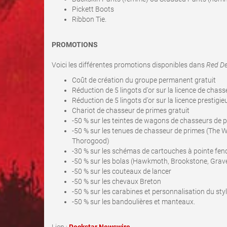
Pickett Boots
Ribbon Tie.
PROMOTIONS
Voici les différentes promotions disponibles dans
Red De
Coût de création du groupe permanent gratuit
Réduction de 5 lingots d'or sur la licence de chas
Réduction de 5 lingots d'or sur la licence prestig
Chariot de chasseur de primes gratuit
-50 % sur les teintes de wagons de chasseurs de 
-50 % sur les tenues de chasseur de primes (The 
Thorogood)
-30 % sur les schémas de cartouches à pointe fend
-50 % sur les bolas (Hawkmoth, Brookstone, Grav
-50 % sur les couteaux de lancer
-50 % sur les chevaux Breton
-50 % sur les carabines et personnalisation du sty
-50 % sur les bandoulières et manteaux.