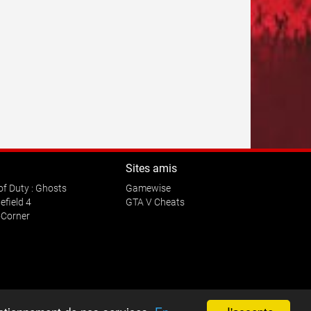
Sites amis
 of Duty : Ghosts
Gamewise
efield 4
GTA V Cheats
Corner
ctifs.
peur.