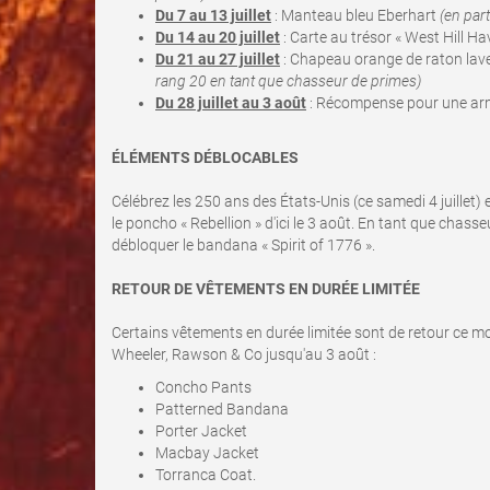
Du 7 au 13 juillet
: Manteau bleu Eberhart
(en par
Du 14 au 20 juillet
: Carte au trésor « West Hill H
Du 21 au 27 juillet
: Chapeau orange de raton lav
rang 20 en tant que chasseur de primes)
Du 28 juillet au 3 août
: Récompense pour une ar
ÉLÉMENTS DÉBLOCABLES
Célébrez les 250 ans des États-Unis (ce samedi 4 juillet
le poncho « Rebellion » d'ici le 3 août. En tant que chas
débloquer le bandana « Spirit of 1776 ».
RETOUR DE VÊTEMENTS EN DURÉE LIMITÉE
Certains vêtements en durée limitée sont de retour ce mois
Wheeler, Rawson & Co jusqu'au 3 août :
Concho Pants
Patterned Bandana
Porter Jacket
Macbay Jacket
Torranca Coat.