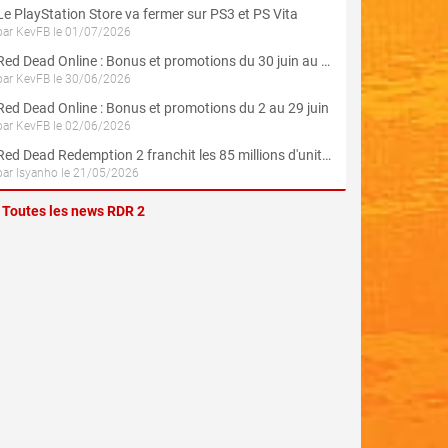
Le PlayStation Store va fermer sur PS3 et PS Vita
par KevFB le 01/07/2026
Red Dead Online : Bonus et promotions du 30 juin au 3 août (Spécial 4 Juillet)
par KevFB le 30/06/2026
Red Dead Online : Bonus et promotions du 2 au 29 juin
par KevFB le 02/06/2026
Red Dead Redemption 2 franchit les 85 millions d'unités écoulés
par Isyanho le 21/05/2026
Toutes les news RDR 2