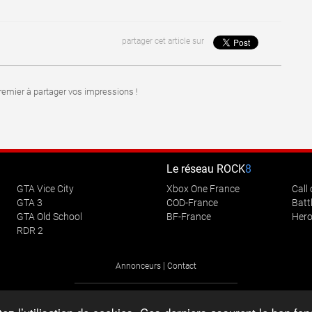
partager cet article sur
emier à partager vos impressions !
Le réseau
ROCK
8
GTA Vice City
Xbox One France
Call
GTA 3
COD-France
Battl
GTA Old School
BF-France
Hero
RDR 2
|
Annonceurs
Contact
les logos, marques et images de ce site sont les propriétés de leurs propriétaires respe
te n'entretient aucun contact avec
Take-Two
ou un autre quelconque associé du dévelop