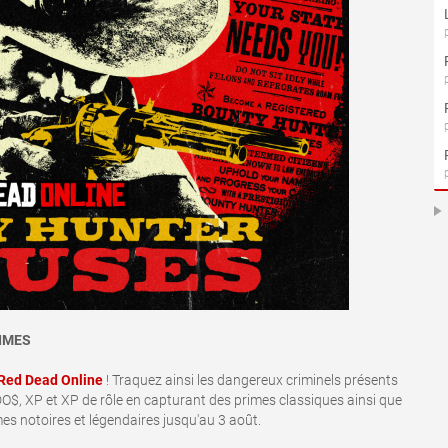
IMES
Red Dead Online
! Traquez ainsi les dangereux criminels présents
DO$, XP et XP de rôle en capturant des primes classiques ainsi que
es notoires et légendaires jusqu'au 3 août.