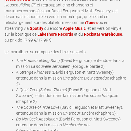
Housebuilding EP
et regroupant cinq chansons et
musiques composées par David Ferguson et Matt Sweeney, est
désormais disponible en version numérique, que ce soit en
téléchargement sur des plateformes comme
iTunes
ou en
streaming via
Spotify
ou encore
Apple Music
, et en version vinyle,
sur la boutique de
Lakeshore Records
et du
Rockstar Warehouse
,
au prix de 17,99 €/17,99 $.
Le mini album se compose des titres suivants
:
The Housebuilding Song
(David Ferguson), entendue dans la
mission
La nouvelle Jérusalem
(épilogue, partie 2) ;
A Strange Kindness
(David Ferguson et Matt Sweeney),
entendue dans la mission
Une générosité inattendue
(chapitre
2) ;
A Quiet Time (Saloon Theme)
(David Ferguson et Matt
Sweeney), entendue dans la mission
Une soirée tranquille
(chapitre 2) ;
The Course of True Love
(David Ferguson et Matt Sweeney),
entendue dans la mission
Un amour sincère
(chapitre 3) ;
Do Not Seek Absolution
(David Ferguson et Matt Sweeney),
entendue dans la mission
Ne cherche pas
l'absolution
(chapitre 6).