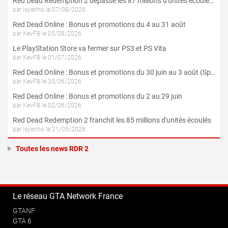
Red Dead Redemption 2 dépasse les 87 millions d'unités écoulées
par Isyanho le 07/08/2026
Red Dead Online : Bonus et promotions du 4 au 31 août
par KevFB le 05/08/2026
Le PlayStation Store va fermer sur PS3 et PS Vita
par KevFB le 01/07/2026
Red Dead Online : Bonus et promotions du 30 juin au 3 août (Spécial 4 Juillet)
par KevFB le 30/06/2026
Red Dead Online : Bonus et promotions du 2 au 29 juin
par KevFB le 02/06/2026
Red Dead Redemption 2 franchit les 85 millions d'unités écoulés
par Isyanho le 21/05/2026
Toutes les news RDR 2
Le réseau GTA Network France
GTANF
GTA 6