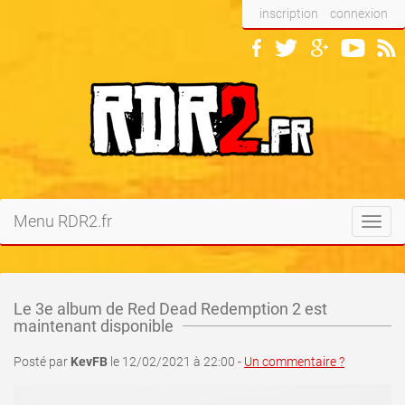
inscription
connexion
Menu RDR2.fr
Toggl
navig
Le 3e album de Red Dead Redemption 2 est
maintenant disponible
Posté par
KevFB
le 12/02/2021 à 22:00 -
Un commentaire ?