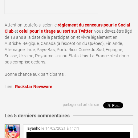
Attention toutefois, selon le
règlement du concours pour le Social
Club
et
celui pour le tirage au sort sur Twitter
, vous devez être âgé
de 18 ans à la date de la participation et vivre légalement en
Autriche, Belgique, Canada (à l’exception du Québec), Finlande,
Allemagne, Inde, Pays-Bas, Porto Rico, Corée du Sud, Espagne,
Suisse, Ukraine, Royaume-Uni, ou États-Unis. La France n'est donc
pas comprise dedans.
Bonne chance aux participants !
Lien :
Rockstar Newswire
partager cet article sur
Les 5 derniers commentaires
Isyanho
le 14/02/2021 à 11:11