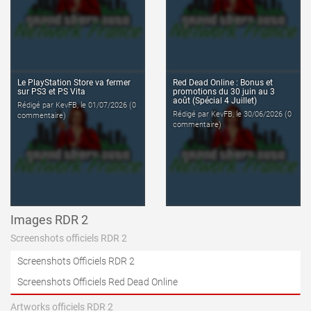
lire l'article
lire l'article
Le PlayStation Store va fermer
Red Dead Online : Bonus et
sur PS3 et PS Vita
promotions du 30 juin au 3
août (Spécial 4 Juillet)
Rédigé par KevFB, le 01/07/2026 (0
Rédigé par KevFB, le 30/06/2026 (0
commentaire)
commentaire)
Images RDR 2
Screenshots officiels RDR 2
Screenshots Officiels RDR 2
Screenshots Officiels Red Dead Online
Artworks officiels RDR 2