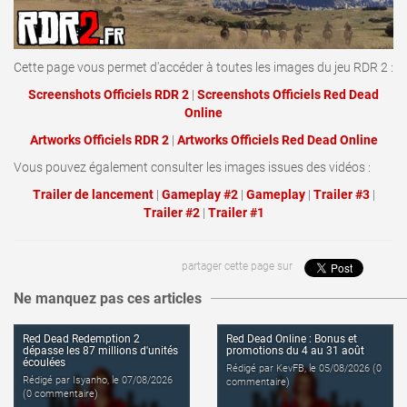
Cette page vous permet d'accéder à toutes les images du jeu RDR 2 :
Screenshots Officiels RDR 2
|
Screenshots Officiels Red Dead
Online
Artworks Officiels RDR 2
|
Artworks Officiels Red Dead Online
Vous pouvez également consulter les images issues des vidéos :
Trailer de lancement
|
Gameplay #2
|
Gameplay
|
Trailer #3
|
Trailer #2
|
Trailer #1
lire l'article
lire l'article
partager cette page sur
Ne manquez pas ces articles
Red Dead Redemption 2
Red Dead Online : Bonus et
dépasse les 87 millions d'unités
promotions du 4 au 31 août
écoulées
Rédigé par KevFB, le 05/08/2026 (0
Rédigé par Isyanho, le 07/08/2026
commentaire)
(0 commentaire)