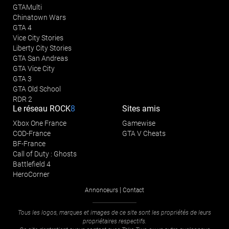
GTAMulti
Chinatown Wars
GTA 4
Vice City Stories
Liberty City Stories
GTA San Andreas
GTA Vice City
GTA 3
GTA Old School
RDR 2
Le réseau
ROCK
8
Sites amis
Xbox One France
Gamewise
COD-France
GTA V Cheats
BF-France
Call of Duty : Ghosts
Battlefield 4
HeroCorner
|
Annonceurs
Contact
Tous les logos, marques et images de ce site sont les propriétés de leurs
propriétaires respectifs.