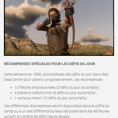
RÉCOMPENSES SPÉCIALES POUR LES DÉFIS DU JOUR
Cette semaine en 1898, accomplissez des défis du jour dans
Red
Dead Online
pour obtenir, progressivement, ces récompenses :
10 flèches empoisonnées (3 défis du jour accomplis) ;
4 pièces à collectionner (6 défis du jour accomplis) ;
1 carte au trésor (10 défis du jour accomplis).
Ces différentes récompenses seront disponibles dans le coffre du
camp ou à un des différents bureaux de poste dans les 48 heures
suivant le nombre de défis requis réussis.