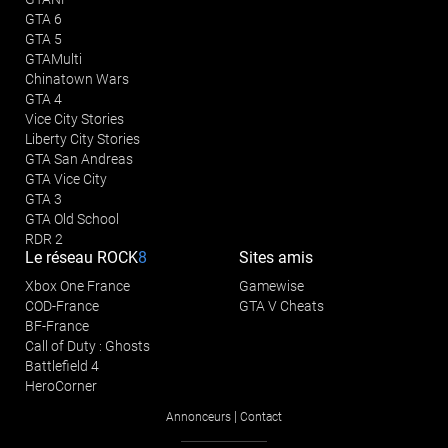
GTA 6
GTA 5
GTAMulti
Chinatown Wars
GTA 4
Vice City Stories
Liberty City Stories
GTA San Andreas
GTA Vice City
GTA 3
GTA Old School
RDR 2
Le réseau
ROCK
8
Sites amis
Xbox One France
Gamewise
COD-France
GTA V Cheats
BF-France
Call of Duty : Ghosts
Battlefield 4
HeroCorner
|
Annonceurs
Contact