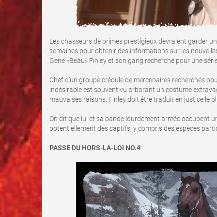
Les chasseurs de primes prestigieux devraient garder un
semaines pour obtenir des informations sur les nouvell
Gene «Beau» Finley et son gang recherché pour une série
Chef d'un groupe crédule de mercenaires recherchés pour
indésirable est souvent vu arborant un costume extravag
mauvaises raisons, Finley doit être traduit en justice le pl
On dit que lui et sa bande lourdement armée occupent u
potentiellement des captifs, y compris des espèces partic
PASSE DU HORS-LA-LOI NO.4