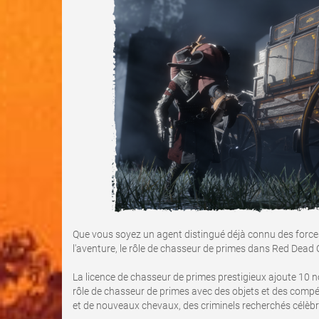
Que vous soyez un agent distingué déjà connu des force
l'aventure, le rôle de chasseur de primes dans Red Dead On
La licence de chasseur de primes prestigieux ajoute 10
rôle de chasseur de primes avec des objets et des compé
et de nouveaux chevaux, des criminels recherchés célèbre