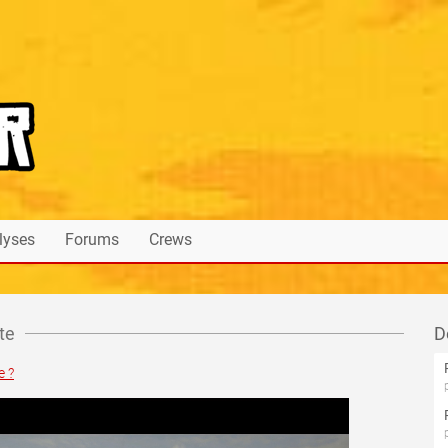
lyses
Forums
Crews
te
D
e ?