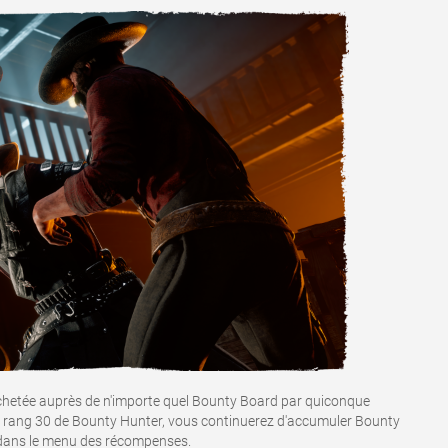
achetée auprès de n'importe quel Bounty Board par quiconque
 le rang 30 de Bounty Hunter, vous continuerez d'accumuler Bounty
 dans le menu des récompenses.