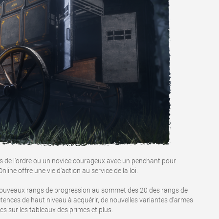
s de l'ordre ou un novice courageux avec un penchant pour
line offre une vie d'action au service de la loi.
 nouveaux rangs de progression au sommet des 20 des rangs de
tences de haut niveau à acquérir, de nouvelles variantes d'armes
s sur les tableaux des primes et plus.