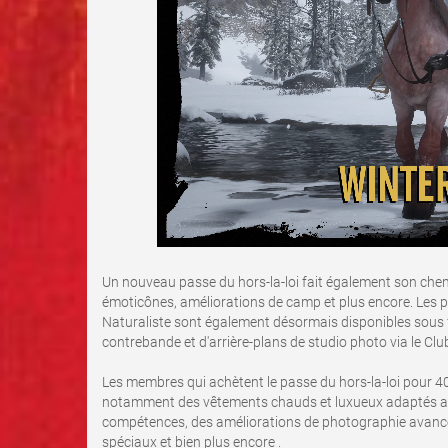
Un nouveau passe du hors-la-loi fait également son chem
émoticônes, améliorations de camp et plus encore. Les 
Naturaliste sont également désormais disponibles sous
contrebande et d'arrière-plans de studio photo via le Cl
Les membres qui achètent le passe du hors-la-loi pour 4
notamment des vêtements chauds et luxueux adaptés au 
compétences, des améliorations de photographie avancée
spéciaux et bien plus encore .