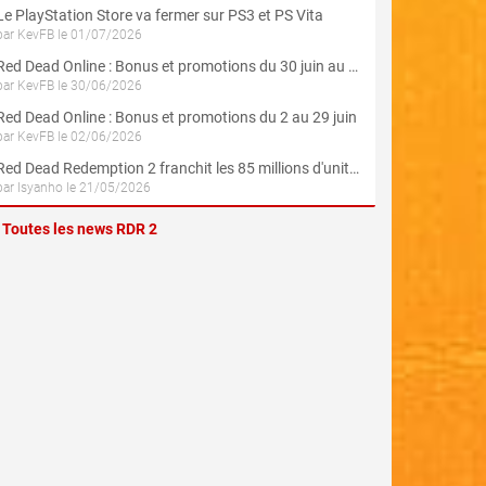
Le PlayStation Store va fermer sur PS3 et PS Vita
par KevFB le 01/07/2026
Red Dead Online : Bonus et promotions du 30 juin au 3 août (Spécial 4 Juillet)
par KevFB le 30/06/2026
Red Dead Online : Bonus et promotions du 2 au 29 juin
par KevFB le 02/06/2026
Red Dead Redemption 2 franchit les 85 millions d'unités écoulés
par Isyanho le 21/05/2026
Toutes les news RDR 2