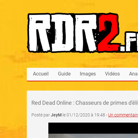
Accueil
Guide
Images
Vidéos
Ana
Red Dead Online : Chasseurs de primes d'éli
Posté par
JeyM
le 01/12/2020 à 19:48 -
Un commentair