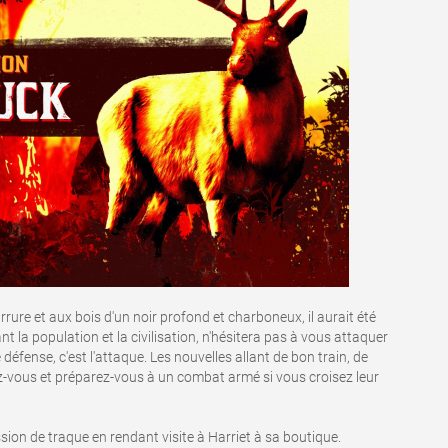
rrure et aux bois d'un noir profond et charboneux, il aurait été
t la population et la civilisation, n'hésitera pas à vous attaquer
défense, c'est l'attaque. Les nouvelles allant de bon train, de
z-vous et préparez-vous à un combat armé si vous croisez leur
sion de traque en rendant visite à Harriet à sa boutique.