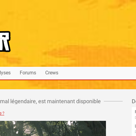
lyses
Forums
Crews
imal légendaire, est maintenant disponible
D
e ?