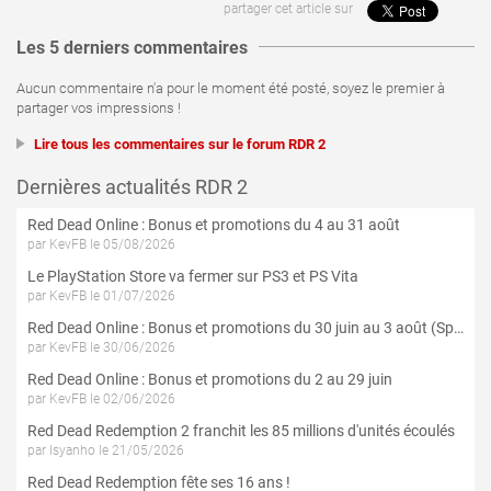
partager cet article sur
Les 5 derniers commentaires
Aucun commentaire n'a pour le moment été posté, soyez le premier à
partager vos impressions !
Lire tous les commentaires sur le forum RDR 2
Dernières actualités RDR 2
Red Dead Online : Bonus et promotions du 4 au 31 août
par KevFB le 05/08/2026
Le PlayStation Store va fermer sur PS3 et PS Vita
par KevFB le 01/07/2026
Red Dead Online : Bonus et promotions du 30 juin au 3 août (Spécial 4 Juillet)
par KevFB le 30/06/2026
Red Dead Online : Bonus et promotions du 2 au 29 juin
par KevFB le 02/06/2026
Red Dead Redemption 2 franchit les 85 millions d'unités écoulés
par Isyanho le 21/05/2026
Red Dead Redemption fête ses 16 ans !