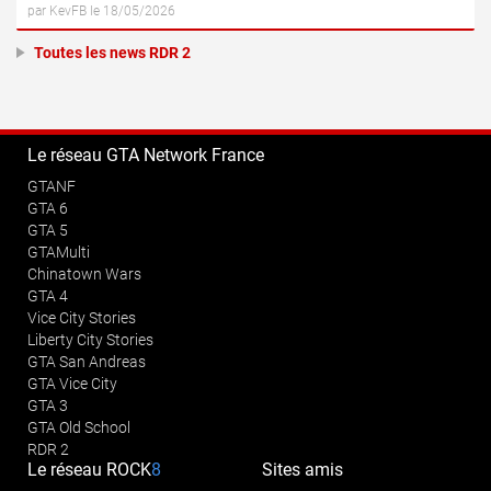
par KevFB le 18/05/2026
Toutes les news RDR 2
Le réseau GTA Network France
GTANF
GTA 6
GTA 5
GTAMulti
Chinatown Wars
GTA 4
Vice City Stories
Liberty City Stories
GTA San Andreas
GTA Vice City
GTA 3
GTA Old School
RDR 2
Le réseau
ROCK
8
Sites amis