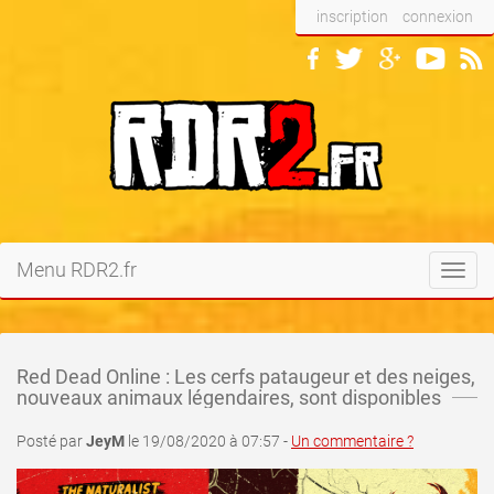
inscription
connexion
Menu RDR2.fr
Toggl
navig
Red Dead Online : Les cerfs pataugeur et des neiges,
nouveaux animaux légendaires, sont disponibles
Posté par
JeyM
le 19/08/2020 à 07:57 -
Un commentaire ?