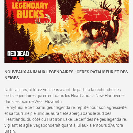
NOUVEAUX ANIMAUX LEGENDAIRES : CERFS PATAUGEUR ET DES
NEIGES
Naturalistes, affûtez vos sens avant de partir à la recherche des
cerfs légendaires qui errent dans les Heartlands à New Hanover et
dans les bois de West Elizabeth.
Le mythique cerf pataugeur légendaire, réputé pour son agressivité
et sa fourrure pie unique, aurait été aperçu dans le Sud des
Heartlands, du côté du Flat Iron Lake. Le cerf des neiges légendaire,
vigilant et agile, vagabonderait quant à lui aux alentours d'Aurora
Basin.