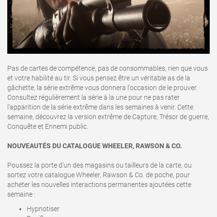
Pas de cartes de compétence, pas de consommables, rien que vous
et votre habilité au tir. Si vous pensez être un véritable as de la
gâchette, la série extrême vous donnera l'occasion de le prouver.
Consultez régulièrement la série à la une pour ne pas rater
l'apparition de la série extrême dans les semaines à venir. Cette
semaine, découvrez la version extrême de Capture, Trésor de guerre,
Conquête et Ennemi public.
NOUVEAUTÉS DU CATALOGUE WHEELER, RAWSON & CO.
Poussez la porte d'un des magasins ou tailleurs de la carte, ou
sortez votre catalogue Wheeler, Rawson & Co. de poche, pour
acheter les nouvelles interactions permanentes ajoutées cette
semaine :
Hypnotiser