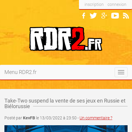
inscription
connexion
Menu RDR2.fr
Toggl
navig
Take-Two suspend la vente de ses jeux en Russie et
Biélorussie
Posté par
KevFB
le 13/03/2022 à 23:50 -
Un commentaire ?