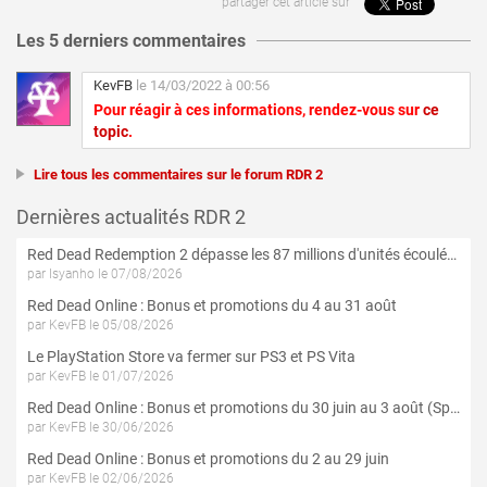
partager cet article sur
Les 5 derniers commentaires
KevFB
le 14/03/2022 à 00:56
Pour réagir à ces informations, rendez-vous sur
ce
topic
.
Lire tous les commentaires sur le forum RDR 2
Dernières actualités RDR 2
Red Dead Redemption 2 dépasse les 87 millions d'unités écoulées
par Isyanho le 07/08/2026
Red Dead Online : Bonus et promotions du 4 au 31 août
par KevFB le 05/08/2026
Le PlayStation Store va fermer sur PS3 et PS Vita
par KevFB le 01/07/2026
Red Dead Online : Bonus et promotions du 30 juin au 3 août (Spécial 4 Juillet)
par KevFB le 30/06/2026
Red Dead Online : Bonus et promotions du 2 au 29 juin
par KevFB le 02/06/2026