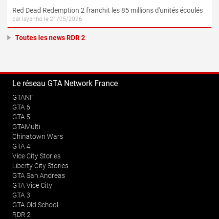
Red Dead Redemption 2 franchit les 85 millions d'unités écoulés
par Isyanho le 21/05/2026
Toutes les news RDR 2
Le réseau GTA Network France
GTANF
GTA 6
GTA 5
GTAMulti
Chinatown Wars
GTA 4
Vice City Stories
Liberty City Stories
GTA San Andreas
GTA Vice City
GTA 3
GTA Old School
RDR 2