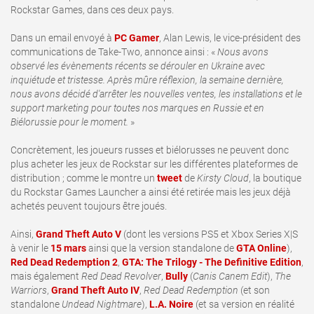
Rockstar Games, dans ces deux pays.
Dans un email envoyé à
PC Gamer
, Alan Lewis, le vice-président des
communications de Take-Two, annonce ainsi
:
«
Nous avons
observé les évènements récents se dérouler en Ukraine avec
inquiétude et tristesse. Après mûre réflexion, la semaine dernière,
nous avons décidé d'arrêter les nouvelles ventes, les installations et le
support marketing pour toutes nos marques en Russie et en
Biélorussie pour le moment.
»
Concrètement, les joueurs russes et biélorusses ne peuvent donc
plus acheter les jeux de Rockstar sur les différentes plateformes de
distribution ; comme le montre un
tweet
de
Kirsty Cloud
, la boutique
du Rockstar Games Launcher a ainsi été retirée mais les jeux déjà
achetés peuvent toujours être joués.
Ainsi,
Grand Theft Auto V
(dont les versions PS5 et Xbox Series X|S
à venir le
15 mars
ainsi que la version standalone de
GTA Online
),
Red Dead Redemption 2
,
GTA: The Trilogy - The Definitive Edition
,
mais également
Red Dead Revolver
,
Bully
(
Canis Canem Edit
),
The
Warriors
,
Grand Theft Auto IV
,
Red Dead Redemption
(et son
standalone
Undead Nightmare
),
L.A. Noire
(et sa version en réalité