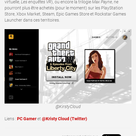
virtuelle,
Les enquêtes VR
), ou encore la trilogie
Max Payne
, ne
pourront plus être achetés (pour le moment) sur les PlayStation
Store, Xbox Market, Steam, Epic Games Store et Rockstar Games
Launcher dans ces territoires.
@KirstyCloud
Liens :
PC Gamer
et
@Kristy Cloud (Twitter)