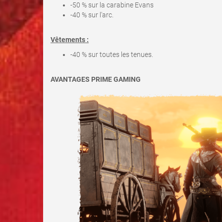
-50 % sur la carabine Evans
-40 % sur l'arc.
Vêtements
:
-40 % sur toutes les tenues.
AVANTAGES PRIME GAMING