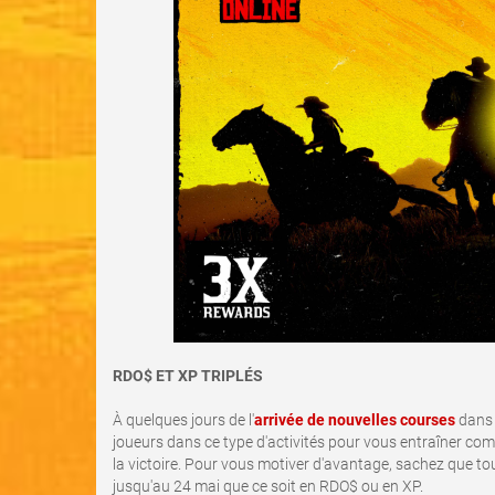
RDO$ ET XP TRIPLÉS
À quelques jours de l'
arrivée de nouvelles courses
dan
joueurs dans ce type d'activités pour vous entraîner comm
la victoire. Pour vous motiver d'avantage, sachez que to
jusqu'au 24 mai que ce soit en RDO$ ou en XP.