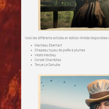
Voici les différents articles en édition limitée disponible
Manteau Eberhart
Chapeau tuyau de poêle à plumes
Veste Macbay
Corset Chambliss
Tenue Le Danube.