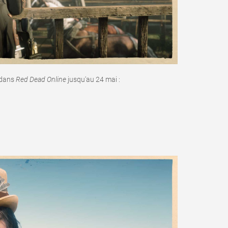
s dans
Red Dead Online
jusqu'au 24 mai :