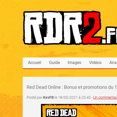
Accueil
Guide
Images
Vidéos
Ana
Red Dead Online : Bonus et promotions du 
Posté par
KevFB
le 18/05/2021 à 20:40 -
Un commentair