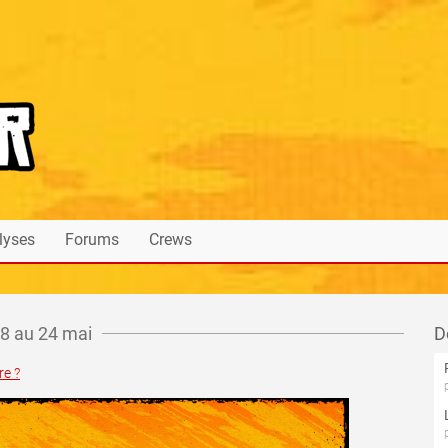
lyses
Forums
Crews
18 au 24 mai
D
e ?