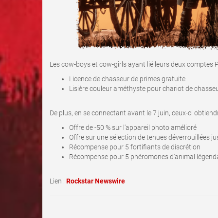
Les cow-boys et cow-girls ayant lié leurs deux comptes 
Licence de chasseur de primes gratuite
Lisière couleur améthyste pour chariot de chasseu
De plus, en se connectant avant le 7 juin, ceux-ci obtien
Offre de -50 % sur l'appareil photo amélioré
Offre sur une sélection de tenues déverrouillées j
Récompense pour 5 fortifiants de discrétion
Récompense pour 5 phéromones d'animal légenda
Lien :
Rockstar Newswire