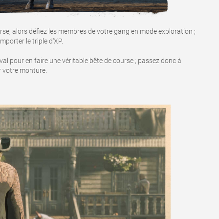
urse, alors défiez les membres de votre gang en mode exploration ;
orter le triple d'XP.
heval pour en faire une véritable bête de course ; passez donc à
r votre monture.