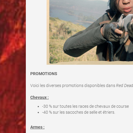
PROMOTIONS
Voici les diverses promotions disponibles dans
Red Dead
Chevaux
:
-30 % sur toutes les races de chevaux de course
-40 % sur les sacoches de selle et étriers.
Armes
: