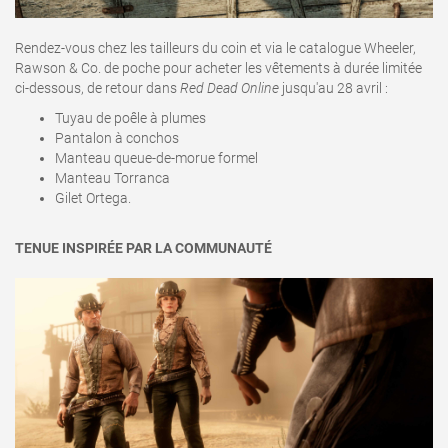
Rendez-vous chez les tailleurs du coin et via le catalogue Wheeler,
Rawson & Co. de poche pour acheter les vêtements à durée limitée
ci-dessous, de retour dans
Red Dead Online
jusqu'au 28 avril
:
Tuyau de poêle à plumes
Pantalon à conchos
Manteau queue-de-morue formel
Manteau Torranca
Gilet Ortega.
TENUE INSPIRÉE PAR LA COMMUNAUTÉ