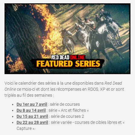
Voici le calendrier des séries à la une disponibles dans
Red Dead
Online
ce mois-ci et dont les récompenses en RDO$, XP et or sont
triplés au fil des semaines :
Du 1er au 7 avril
: série de courses
Du 8 au 14 avril
: série « Arc et flèches »
Du 15 au 21 avril
: série de courses 2
Du 22 au 28 avril
: série variée - courses de cibles libres et «
Capture »
.