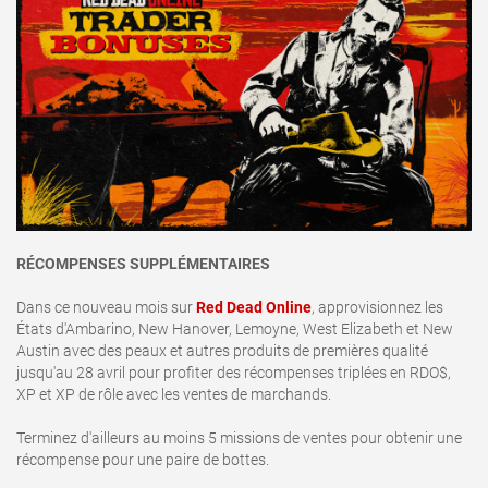
RÉCOMPENSES SUPPLÉMENTAIRES
Dans ce nouveau mois sur
Red Dead Online
, approvisionnez les
États d'Ambarino, New Hanover, Lemoyne, West Elizabeth et New
Austin avec des peaux et autres produits de premières qualité
jusqu'au 28 avril pour profiter des récompenses triplées en RDO$,
XP et XP de rôle avec les ventes de marchands.
Terminez d'ailleurs au moins 5 missions de ventes pour obtenir une
récompense pour une paire de bottes.