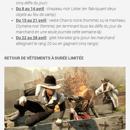
cinq défis du jour)
Du 8 au 14 avril
:
chapeau noir Lister
(en fabriquant deux
objets au feu de camp)
Du 15 au 21 avril
:
veste Charro noire (homme) ou le manteau
Clymene noir (femme)
(en terminant tous les défis du jour de
marchand en une seule journée cette semaine-là)
Du 22 au 28 avril
: gilet Morales gris
(pour les marchand
atteignant le rang 20 ou en gagnant cinq rangs)
.
RETOUR DE VÊTEMENTS À DURÉE LIMITÉE