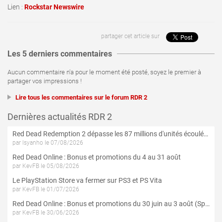
Lien :
Rockstar Newswire
partager cet article sur
Les 5 derniers commentaires
Aucun commentaire n'a pour le moment été posté, soyez le premier à
partager vos impressions !
Lire tous les commentaires sur le forum RDR 2
Dernières actualités RDR 2
Red Dead Redemption 2 dépasse les 87 millions d'unités écoulées
par Isyanho le 07/08/2026
Red Dead Online : Bonus et promotions du 4 au 31 août
par KevFB le 05/08/2026
Le PlayStation Store va fermer sur PS3 et PS Vita
par KevFB le 01/07/2026
Red Dead Online : Bonus et promotions du 30 juin au 3 août (Spécial 4 Juillet)
par KevFB le 30/06/2026