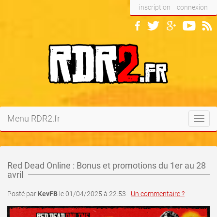
inscription
connexion
Menu RDR2.fr
Toggl
navig
Red Dead Online : Bonus et promotions du 1er au 28
avril
Posté par
KevFB
le 01/04/2025 à 22:53 -
Un commentaire ?