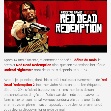
Après 14 ans d'attente, et comme annoncé au
début du mois
, le
premier
Red Dead Redemption
ainsi que son extensions horrifique
Undead Nightmare
sont désormais disponibles sur PC !
Avec le jeu principal, dont l'histoire fait suite aux évènements de
Red
Dead Redemption 2
, incarnez John Marston dans l'Amérique du
début du XXe siècle et traquez les derniers membres de son
ancienne bande dirigée par Dutch van der Linde pour sauver sa
famille. L'extension narrative vous conduira elle dans une réalité
alternative, en pleine invasion apocalyptique de morts-vivants où
vous devrez découvrir l'origine de ce mal.