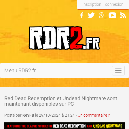
inscription
connexion
Menu RDR2.fr
Toggl
navig
Red Dead Redemption et Undead Nightmare sont
maintenant disponibles sur PC
Posté par
KevFB
le 29/10/2024 à 21:24 -
Un commentaire ?