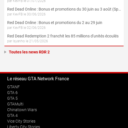
par KevFB le 01/07/2026
Red Dead Online : Bonus et promotions du 30 juin au 3 août (Spécial 4 Juillet)
par KevFB le 30/06/2026
Red Dead Online : Bonus et promotions du 2 au 29 juin
par KevFB le 02/06/2026
Red Dead Redemption 2 franchit les 85 millions d'unités écoulés
par Isyanho le 21/05/2026
Toutes les news RDR 2
Le réseau GTA Network France
GTANF
GTA 6
GTA 5
GTAMulti
Chinatown Wars
GTA 4
Vice City Stories
Liberty City Stories